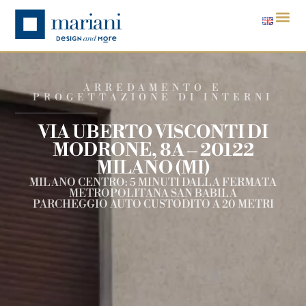
ARREDAMENTO E
PROGETTAZIONE DI INTERNI
VIA UBERTO VISCONTI DI
MODRONE, 8A – 20122
MILANO (MI)
MILANO CENTRO: 5 MINUTI DALLA FERMATA
METROPOLITANA SAN BABILA
PARCHEGGIO AUTO CUSTODITO A 20 METRI