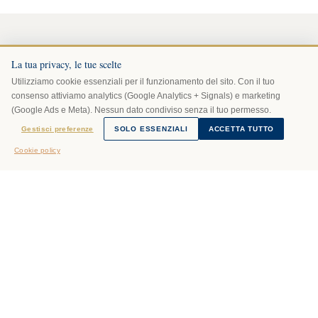
La tua privacy, le tue scelte
Utilizziamo cookie essenziali per il funzionamento del sito. Con il tuo
consenso attiviamo analytics (Google Analytics + Signals) e marketing
(Google Ads e Meta). Nessun dato condiviso senza il tuo permesso.
AI Mariani risponde
Gestisci preferenze
SOLO ESSENZIALI
ACCETTA TUTTO
· powered by Grok
Cookie policy