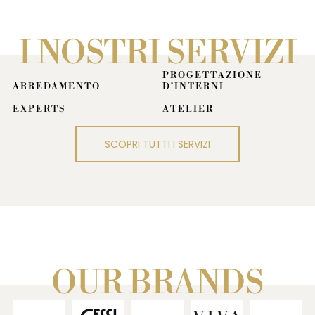
I NOSTRI SERVIZI
PROGETTAZIONE
ARREDAMENTO
D’INTERNI
EXPERTS
ATELIER
Dal 1928, Mariani seleziona i
Con i nostri Designer
migliori marchi per arredare la
trasformiamo le idee in progetti:
tua casa. Siamo a disposizione
SCOPRI TUTTI I SERVIZI
un viaggio su misura.
per offrire consulenze mirate e
Progettiamo insieme ogni
assisterti nella scelta dei
dettaglio.
prodotti.
Ti guidiamo tra le ultime
novità.
Non sei certo che l’oggetto si
Validiamo le scelte vivendo
sposi con l’ambiente? I nostri
la casa nella realtà virtuale.
servizi di realtà virtuale
risponderanno a questi dubbi.
Semplifichiamo tutti i passaggi
per un risultato senza rimpianti.
SCOPRI I BRAND →
OUR BRANDS
IL SERVIZIO DI
RESTYLING →
PROGETTO IMMERSIVO
IN VR →