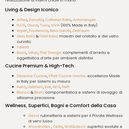
realizzazione di interni chiavi in mano.
Living & Design Iconico
Arflex
,
Zanotta
,
Cattelan Italia
,
Antonangeli
FLOS
,
Oluce
,
Tooy
,
VIVA
(100% Made in Italy)
Arper
,
Fredericia
,
Biba Salotti
,
Zeitraum
Glas Italia
&
FIAM Italia
: maestri del cristallo e del vetro
curvato
Talenti
Bosa
,
Villari
,
Flair Design
: complementi d’arredo e
oggettistica d’arte per ambienti distintivi
Cucine Premium & High-Tech
Dibiesse Cucine
,
Effeti Cucine Uniche
: eccellenza Made
in Italy per sistemi su misura
Asko
,
Liebherr
,
Ilve
,
AEG
,
Neff
Blanco
&
Blum
: componentistica e sistemi di lavaggio di
altissima precisione
Wellness, Superfici, Bagni e Comfort della Casa
Gessi
: rubinetteria e sistemi per il Private Wellness
di vero lusso
Woodnotes
,
Okite
,
Wall&decò
: superfici evolute e