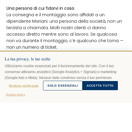
Una persona di cui fidarvi in casa
La consegna e il montaggio sono affidati a un
dipendente Mariani: una persona della società, non un
terzista a chiamata. Molti nostri clienti ci danno
accesso diretto mentre sono al lavoro. Se qualcosa
non va durante il montaggio, c’è qualcuno che torna —
non un numero di ticket.
Prima, durante e dopo
La tua privacy, le tue scelte
Non siamo un punto vendita con persone che ruotano
Utilizziamo cookie essenziali per il funzionamento del sito. Con il tuo
ogni stagione. Chi vi ha seguito nella scelta è la stessa
consenso attiviamo analytics (Google Analytics + Signals) e marketing
persona che gestisce la consegna e che risponde se,
(Google Ads e Meta). Nessun dato condiviso senza il tuo permesso.
tre mesi dopo, c’è un problema. Una struttura stabile,
AI Mariani risponde
Gestisci preferenze
SOLO ESSENZIALI
ACCETTA TUTTO
dove i rapporti durano più di un acquisto.
· powered by Grok
Cookie policy